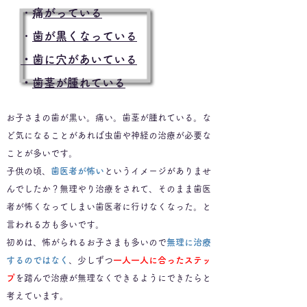
・
​痛がっている
・
歯が黒くなっている
​
歯に穴があいている
・
歯茎が腫れている
お子さまの歯が黒い。痛い。歯茎が腫れている。な
ど気になることがあれば虫歯や神経の治療が必要な
ことが多いです。
子供の頃、
歯医者が怖い
というイメージがありませ
んでしたか？
無理やり治療をされて、そのまま歯医
者が怖くなってしまい歯医者に行けなくなった。と
言われる方も多いです。
初めは、怖がられるお子さまも多いので
無理に治療
するのではなく
、少しずつ
一人一人に合ったステッ
プ
を踏んで治療が無理なくできるようにできたらと
考えています。