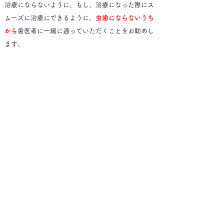
治療にならないように。もし、治療になった際にス
ムーズに治療にできるように。
虫歯にならないうち
から
歯医者に一緒に通っていただくことをお勧めし
ます。
・
歯並びが気になる
・ガタガタ
・受け口
・
癖が気になる
など
詳しくは小児矯正ページへ
キッズスペース完備
​ガチャガチャあり