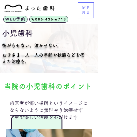
ME
NU
WEB予約
📞086-436-6718
​小児歯科
怖がらせない。泣かせない。
お子さま一人一人の年齢や状態などを考
えた治療を。
​当院の小児歯科のポイント
歯医者が怖い場所というイメージに
ならないように無理やり治療せず
丁寧で優しい治療を心がけます