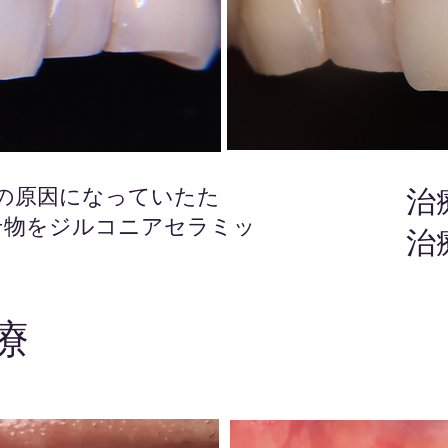
の原因になっていたた
治
せ物をジルコニアセラミッ
​
療