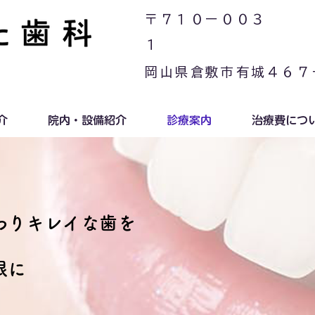
〒７１０ー００３
１
​岡山県倉敷市有城４６７
介
院内・設備紹介
診療案内
治療費につ
わりキレイな歯を
限に